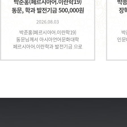
박준홍(페르시아어.이란학19)
박종
동문, 학과 발전기금 500,000원
장학
기부
2026.08.03
박준홍(페르시아어.이란학19)
박
동문님께서 아시아언어문화대학
인문
페르시아어.이란학과 발전기금 으로
500,000원을 기부해주셨습니다.
기부
감사합니다.
김종호(독일어89) 美 뉴욕
HK Produce Group
대표, 장학금 $8,000 기부
2026.08.03
김종호(독일어89) 美 뉴욕 HK
Produce Group 대표님께서 HK
Produce Group 장학금 으로