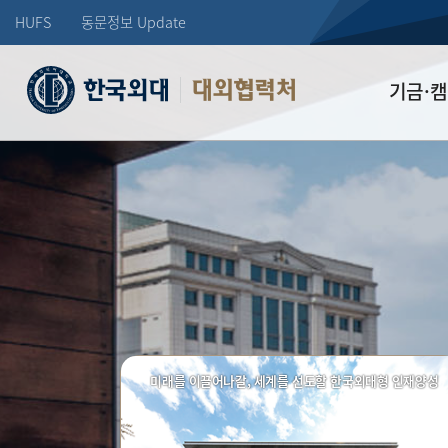
HUFS
동문정보 Update
대외협력처
기금·
학교발전기
장학기금
선배드림 장
미래를 이끌어나갈, 세계를 선도할 한국외대형 인재양성