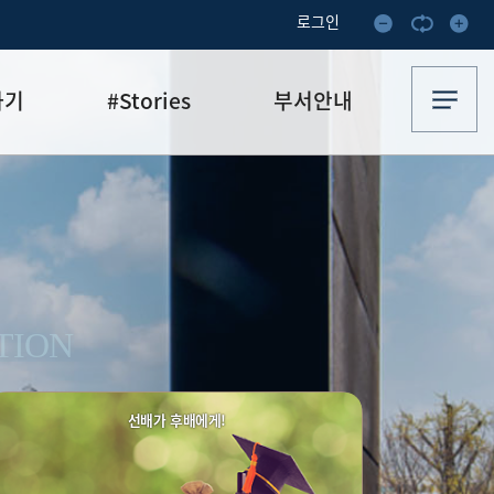
로그인
하기
#Stories
부서안내
기부·수혜스토리
업무안내
기금소식
오시는 길
추천
이달의 기부자
보
TION
선배가 후배에게!