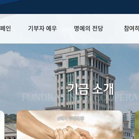
캠페인
기부자 예우
명예의 전당
참여
금
예우 프로그램
HUFS Honor
참여방법
세제 혜택
Diamond Club
기부하기
학금
Platinum Club
잠재기부자 
졸업동문 정
기금 소개
업데이트
FUNDRASING & COOPERA
선배가 후배에게!