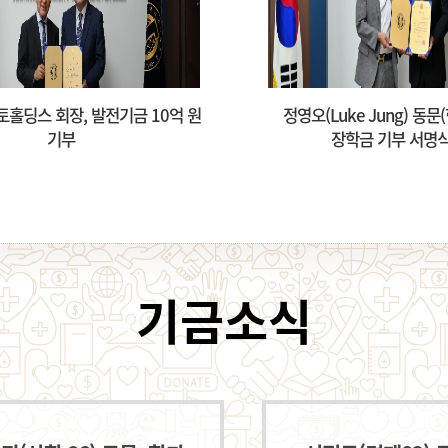
ke Jung) 동문(헝가리학 99),
동안교회, ‘동안비전 장학금’
장학금 기부 서명식 개최