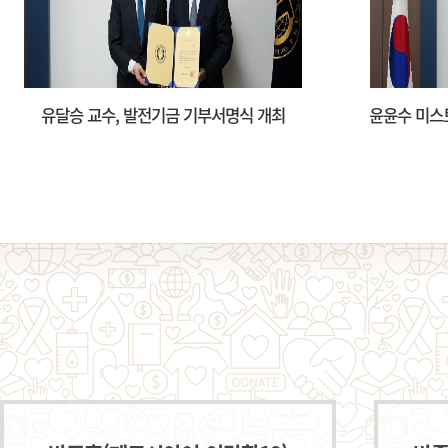
윤윤수 미스토홀딩스 회장, 발전기금 10억 원
정영오(Lu
기부