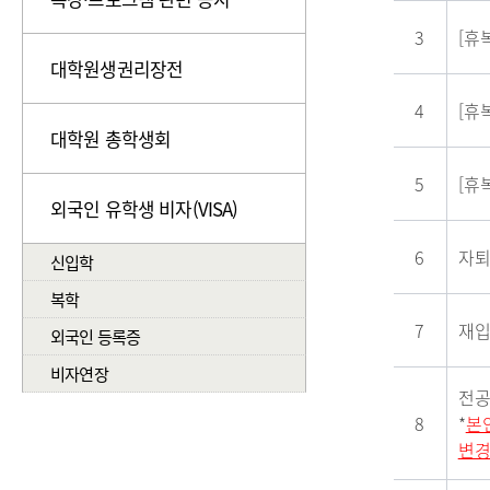
3
[휴
대학원생권리장전
4
[휴
대학원 총학생회
5
[휴
외국인 유학생 비자(VISA)
6
자
신입학
복학
7
재
외국인 등록증
비자연장
전
8
*
본
변경