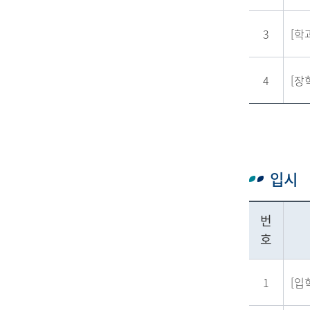
3
[학
4
[장
입시
번
호
1
[입