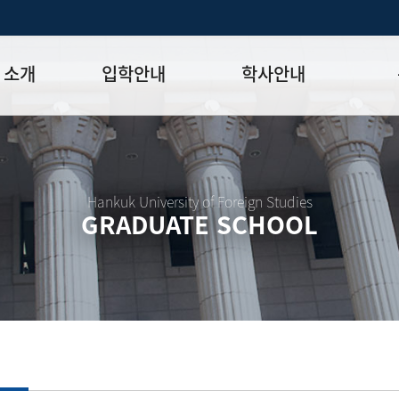
 소개
입학안내
학사안내
모집일정
학사일정표
학위논문
모집요강
강의시간표
논문작성법
원장
입시 공지사항
수업
양식함
Hankuk University of Foreign Studies
GRADUATE SCHOOL
락처
학부-대학원 연계과정
학적
논문지도
학위논문
석·박사 통합 학위과정
장학
연구윤리
박사후 연구과정
외국어시험
연구윤리
종합시험
연구윤리
제 규정
졸업생논
논문게재 연구비 지원