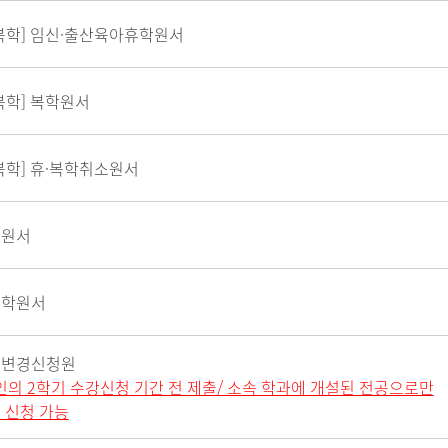
복학] 임신·출산육아휴학
원서
복학] 복학원서
복학] 휴·복학취소원서
퇴원서
입학원서
공변경신청원
인의 2학기 수강신청 기간 전 제출/ 소속 학과에 개설된 전공으로만
 신청 가능