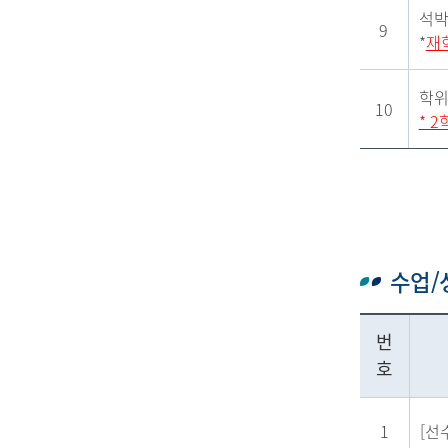
석박
9
*
재
학위
10
* 
수업/
번
호
1
[선