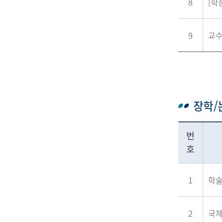
8
[학
9
교수
장학
번
호
1
학
2
국제