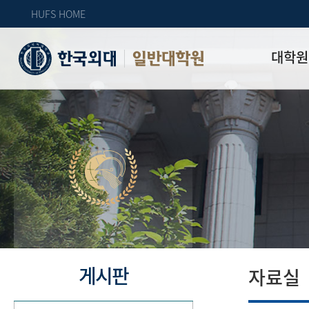
HUFS HOME
대학원
일반대학원
원장인사
연혁
역대 대학원 
주임교수 연
학과 소개
업무안내
오시는 길
자체 평가
게시판
자료실