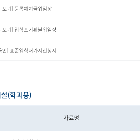
학포기] 등록예치금위임장
학포기] 입학포기환불위임장
국인] 표준입학허가서신청서
설(학과용)
자료명