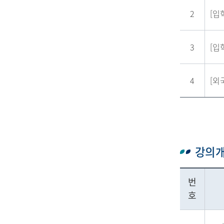
2
[입
3
[입
4
[외
강의개
번
호