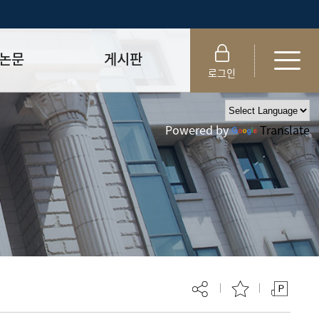
논문
게시판
로그인
제출 절차/자격
공지사항
Powered by
Translate
 및 템플릿
자료실
FAQ
_
취업·모집 관련 공지
제안심사
특강·프로그램 관련 공지
교육 이수 안내
대학원생권리장전
위원회 규정
대학원 총학생회
 지침서
외국인 유학생 비자(VISA)
문검색