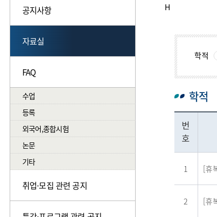
H
공지사항
자료실
학적
FAQ
학적
수업
등록
번
외국어,종합시험
호
논문
기타
1
[휴
취업·모집 관련 공지
2
[휴
특강·프로그램 관련 공지