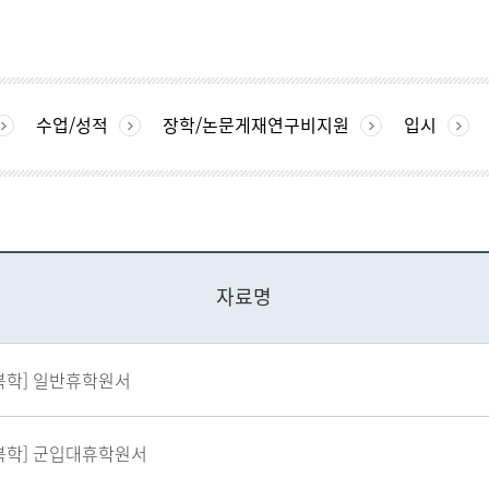
수업/성적
장학/논문게재연구비지원
입시
자료명
복학] 일반휴학원서
복학] 군입대휴학원서