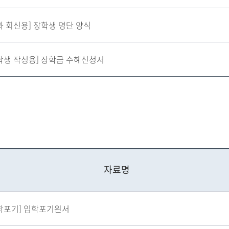
과 회신용] 장학생 명단 양식
학생 작성용] 장학금 수혜신청서
자료명
학포기] 입학포기원서