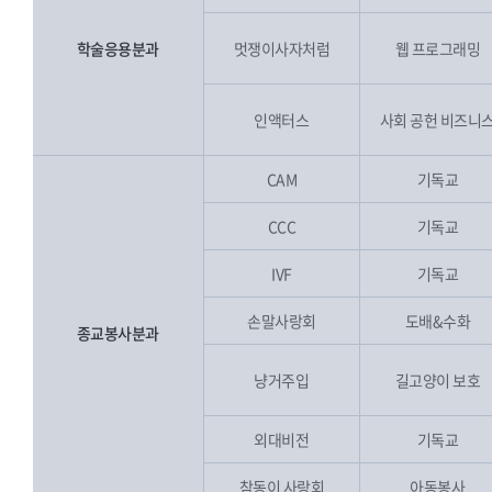
학술응용분과
멋쟁이사자처럼
웹 프로그래밍
인액터스
사회 공헌 비즈니
CAM
기독교
CCC
기독교
IVF
기독교
손말사랑회
도배&수화
종교봉사분과
냥거주입
길고양이 보호
외대비전
기독교
참동이 사랑회
아동봉사