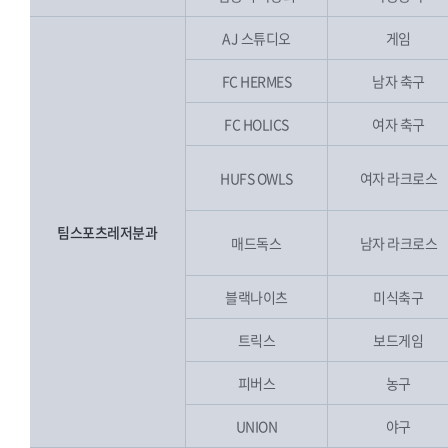
AJ 스튜디오
게임
FC HERMES
남자 축구
FC HOLICS
여자 축구
HUFS OWLS
여자 라크로스
팀스포츠레저분과
매드독스
남자 라크로스
블랙나이츠
미식축구
트릭스
보드게임
피버스
농구
UNION
야구