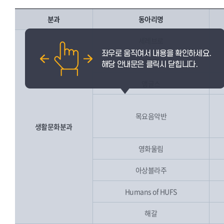
분과
동아리명
세레브로
그림촌
앵글스
목요음악반
생활문화분과
영화울림
아상블라주
Humans of HUFS
해갈