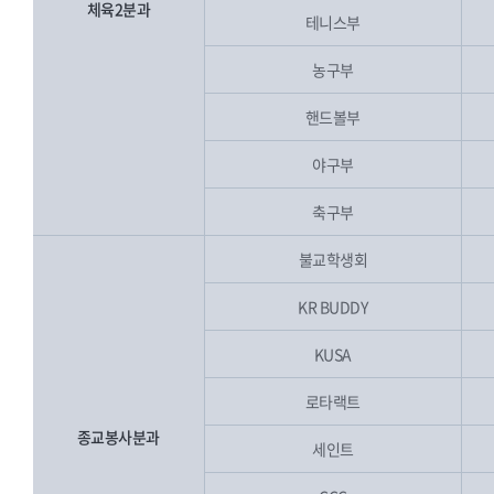
체육2분과
테니스부
농구부
핸드볼부
야구부
축구부
불교학생회
KR BUDDY
KUSA
로타랙트
종교봉사분과
세인트