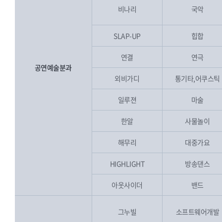
비나리
국악
SLAP-UP
힙합
연결
연극
공연예술분과
외비가디
통기타,어쿠스틱
일루젼
마술
한알
사물놀이
해무리
대중가요
HIGHLIGHT
방송댄스
아웃사이더
밴드
그누빌
소프트웨어개발