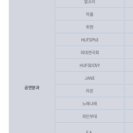
얼소리
하울
취현
HUFSPhil
외대연극회
HUFSDOVY
JANE
공연분과
라온
노래나래
외인부대
F.A.