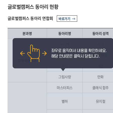
글로벌캠퍼스 동아리 현황
글로벌캠퍼스 동아리 연합회
바로가기
분과명
동아리명
동아리 성격
누리예
사진
하얀공간
순수 미술
창작예술분과
옷감
패션
그림사랑
만화
마스터피스
클래식 합주
별하
뮤지컬