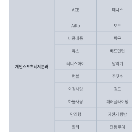
ACE
테니스
AiRo
보드
니퐁내퐁
탁구
듀스
배드민턴
러너스하이
달리기
개인스포츠레저분과
럼블
주짓수
외검사랑
검도
하늘사랑
패러글라이딩
만리행
자전거 탐방
활터
전통 무예