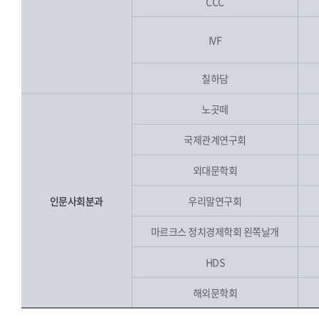
CCC
IVF
칠하담
노곳떼
국제관계연구회
외대문학회
인문사회분과
우리말연구회
마르크스 정치경제학회 왼쪽날개
HDS
해외문학회