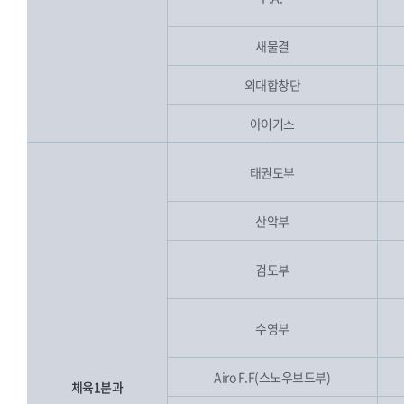
새물결
외대합창단
아이기스
태권도부
산악부
검도부
수영부
Airo F.F(스노우보드부)
체육1분과