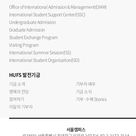
Office of International Admission & Management(OIAM)
International Student Support Center(ISSC)
Undergraduate Admission
Graduate Admission
Student Exchange Program
Visiting Program
International Summer Session(ISS)
International Student Organization(ISO)
HUFS
발전기금
기금 소개
기부자 예우
명예의 전당
기금 소식
참여하기
기부·수혜 Stories
이달의 기부자
서울캠퍼스
(02450) 서울특별시 동대문구 이문로 107 Tel. 82-2-2173-2114