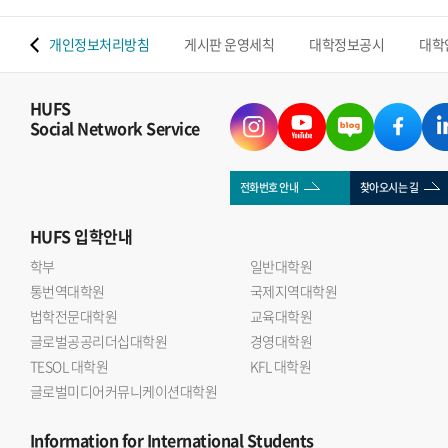
 맵
개인정보처리방침
게시판 운영세칙
대학정보공시
대학
HUFS
Social Network Service
전화번호 안내
찾아오시는 길
HUFS
입학안내
학부
일반대학원
통번역대학원
국제지역대학원
법학전문대학원
교육대학원
글로벌공공리더십대학원
경영대학원
TESOL 대학원
KFL 대학원
글로벌미디어커뮤니케이션대학원
Information
for International Students