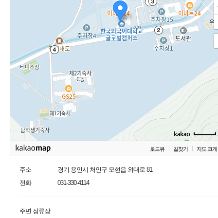
로드뷰
길찾기
지도 크게
주소
경기 용인시 처인구 모현읍 외대로 81
전화
031-330-4114
주변 정류장