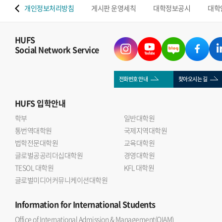
 맵
개인정보처리방침
게시판 운영세칙
대학정보공시
대학
HUFS
Social Network Service
전화번호 안내
찾아오시는 길
HUFS
입학안내
학부
일반대학원
통번역대학원
국제지역대학원
법학전문대학원
교육대학원
글로벌공공리더십대학원
경영대학원
TESOL 대학원
KFL 대학원
글로벌미디어커뮤니케이션대학원
Information
for International Students
Office of International Admission & Management(OIAM)