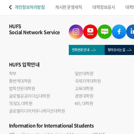
 맵
개인정보처리방침
게시판 운영세칙
대학정보공시
대학
HUFS
Social Network Service
전화번호 안내
찾아오시는 길
HUFS
입학안내
학부
일반대학원
통번역대학원
국제지역대학원
법학전문대학원
교육대학원
글로벌공공리더십대학원
경영대학원
TESOL 대학원
KFL 대학원
글로벌미디어커뮤니케이션대학원
Information
for International Students