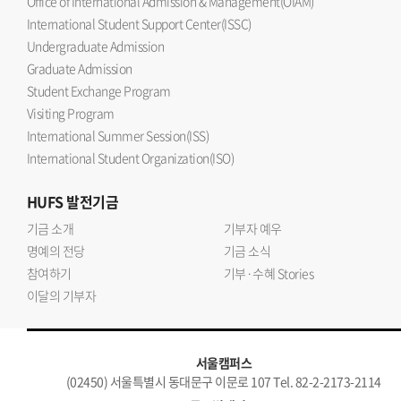
Office of International Admission & Management(OIAM)
International Student Support Center(ISSC)
Undergraduate Admission
Graduate Admission
Student Exchange Program
Visiting Program
International Summer Session(ISS)
International Student Organization(ISO)
HUFS
발전기금
기금 소개
기부자 예우
명예의 전당
기금 소식
참여하기
기부·수혜 Stories
이달의 기부자
서울캠퍼스
(02450) 서울특별시 동대문구 이문로 107 Tel. 82-2-2173-2114