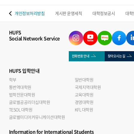
 맵
개인정보처리방침
게시판 운영세칙
대학정보공시
대학
HUFS
Social Network Service
전화번호 안내
찾아오시는 길
HUFS
입학안내
학부
일반대학원
통번역대학원
국제지역대학원
법학전문대학원
교육대학원
글로벌공공리더십대학원
경영대학원
TESOL 대학원
KFL 대학원
글로벌미디어커뮤니케이션대학원
Information
for International Students