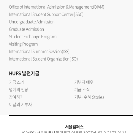
Office of International Admission & Management(OIAM)
International Student Support Center(ISSC)
Undergraduate Admission
Graduate Admission
Student Exchange Program
Visiting Program
International Summer Session(ISS)
International Student Organization(ISO)
HUFS
발전기금
기금 소개
기부자 예우
명예의 전당
기금 소식
참여하기
기부·수혜 Stories
이달의 기부자
서울캠퍼스
(02450) 서울특별시 동대문구 이문로 107 Tel. 82-2-2173-2114