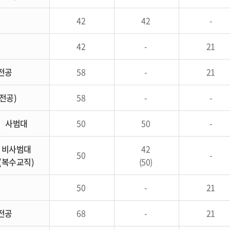
공
42
42
-
42
-
21
전공
58
-
21
전공)
58
-
-
사범대
50
50
-
비사범대
42
50
-
(복수교직)
(50)
50
-
21
전공
68
-
21