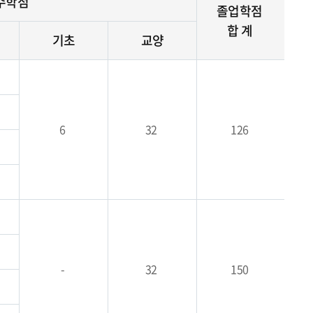
이수학점
졸업학점
합 계
기초
교양
6
32
126
-
32
150