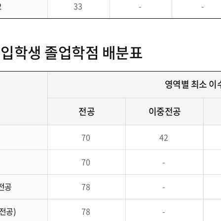
2
33
-
-
도 입학생 졸업학점 배분표
영역별 최소 
전공
이중전공
공
70
42
70
-
전공
78
-
전공)
78
-