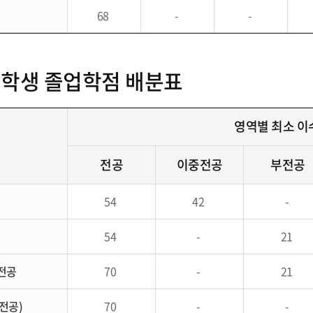
68
-
-
 입학생 졸업학점 배분표
영역별 최소 
전공
이중전공
부전공
공
54
42
-
54
-
21
전공
70
-
21
전공)
70
-
-