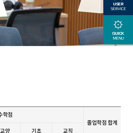
USER
SERVICE
QUICK
MENU
이수학점
졸업학점 합계
교양
기초
교직