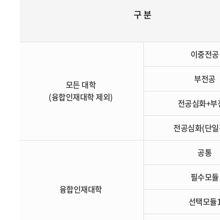
구 분
이중전
부전공
모든 대학
(융합인재대학 제외)
전공심화+부
전공심화(단일
공통
필수모
융합인재대학
선택모듈