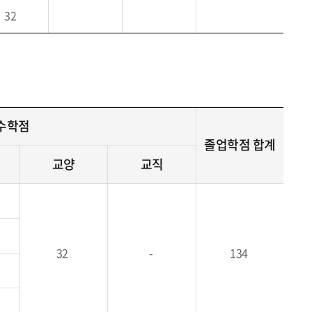
32
이수학점
졸업학점 합계
교양
교직
32
-
134