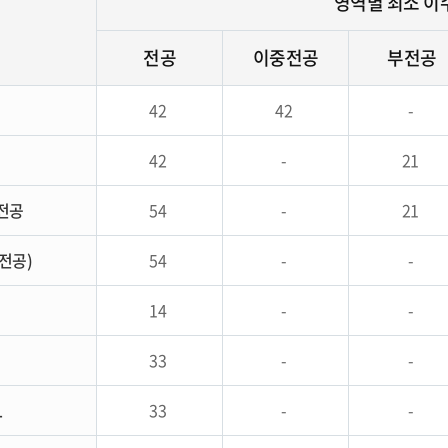
영역별 최소 
전공
이중전공
부전공
공
42
42
-
42
-
21
전공
54
-
21
전공)
54
-
-
14
-
-
듈
33
-
-
1
33
-
-