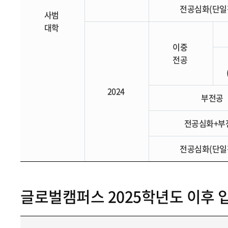
전공심화(단일
사범
대학
이중
전공
2024
부전공
전공심화+부
전공심화(단일
글로벌캠퍼스 2025학년도 이후 