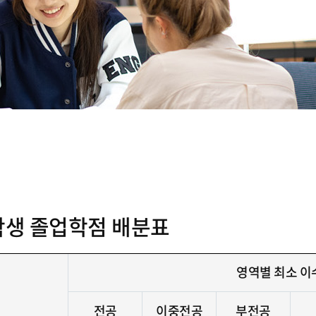
학생 졸업학점 배분표
영역별 최소 
전공
이중전공
부전공