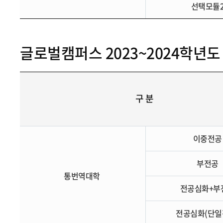
선택모듈
글로벌캠퍼스 2023~2024학년
구 분
이중전
부전공
통번역대학
전공심화+부
전공심화(단일