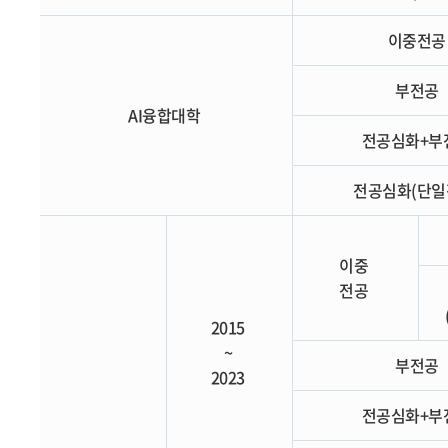
이중전
부전공
AI융합대학
전공심화+부
전공심화(단일
이중
전공
2015
~
부전공
2023
전공심화+부