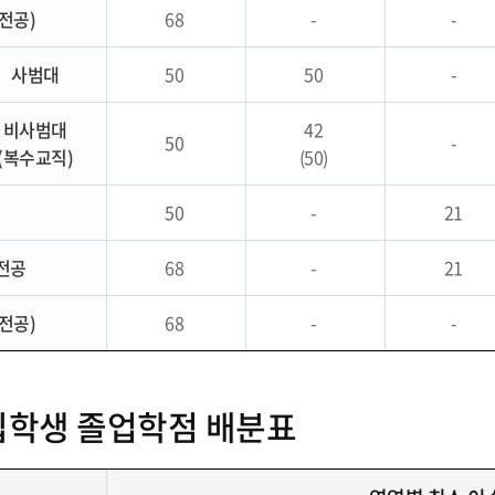
전공)
68
-
-
사범대
50
50
-
비사범대
42
50
-
(복수교직)
(50)
50
-
21
전공
68
-
21
전공)
68
-
-
입학생 졸업학점 배분표