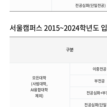
전공심화(단일전공)
서울캠퍼스 2015~2024학년도
구분
이중전
모든대학
부전공
(사범대학,
AI융합대학
전공심화+부
제외)
전공심화(단일