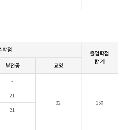
이수학점
졸업학점
합 계
부전공
교양
-
21
32
150
21
-