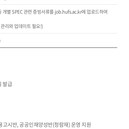
별 SPEC 관련 증빙서류를 job.hufs.ac.kr에 업로드하여
관리와 업데이트 필요!)
)
일 발급
임용고시반, 공공인재양성반(청람재) 운영 지원