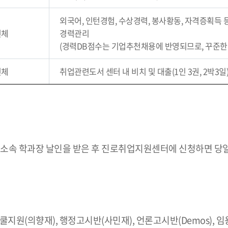
외국어, 인턴경험, 수상경력, 봉사황동, 자격증획득 등 개
전체
경력관리
(경력DB점수는 기업추천채용에 반영되므로, 꾸준한 
전체
취업관련도서 센터 내 비치 및 대출(1인 3권, 2박3일
 소속 학과장 날인을 받은 후 진로취업지원센터에 신청하면 당
원(의향재), 행정고시반(사민재), 언론고시반(Demos), 