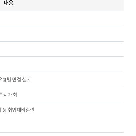
내용
유형별 면접 실시
특강 개최
 등 취업대비훈련