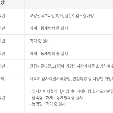
대상
학년
교양선택 2학점(P/F), 실전취업스킬배양
학년
하계ㆍ동계방학 중 실시
학년
학기 중 실시
학년
하계ㆍ동계방학 중 실시
학년
면접시즌(5월,11월)에 기업인사관계자를 초빙하여 
전체
매학기 입사지원서작성법, 면접특강 등 다양한 취업
- 입사지원서클리닉,면접이미지메이킹,실전모의면접
학년
- 합숙형 : 하계ㆍ동계방학중 실시
- 통학형 : 학기 중 실시