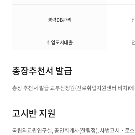
경력DB관리
취업도서대출
총장추천서 발급
총장 추천서 발급 교부신청원(진로취업지원센터 비치)에
고시반 지원
국립외교원연구실, 공인회계사(한림정), 사법고시ㆍ로스쿨지