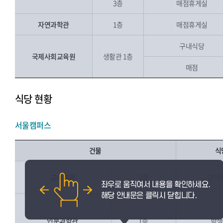
3층
매점휴게실
자연과학관
1층
매점휴게실
구내식당
국제사회교육원
생활관 1층
매점
식당 현황
서울캠퍼스
건물
식
교수회관
2층
교직
인문과학관
1층
학생