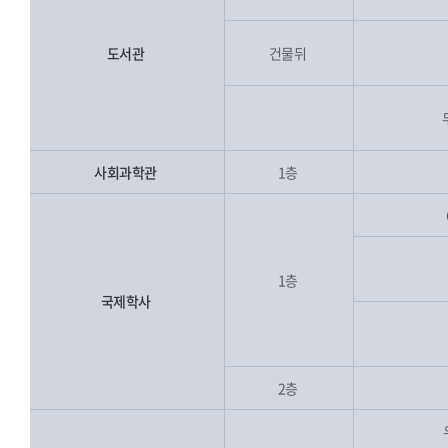
도서관
건물뒤
사회과학관
1층
1층
국제학사
2층