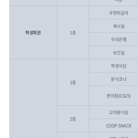
우편취급국
복사실
학생회관
1층
우리은행
보건실
학생식당
분식코너
1층
편의점(GS25)
교직원식당
2층
COOP-SNACK