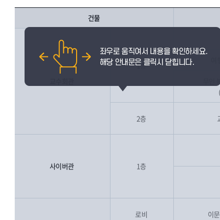
건물
여
1층
교수회관
무인 
2층
사이버관
1층
로비
이문