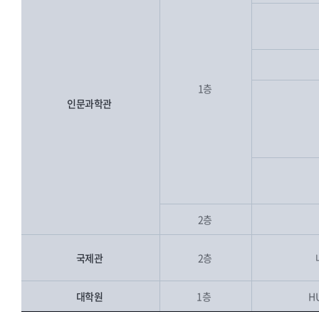
1층
인문과학관
2층
국제관
2층
대학원
1층
H