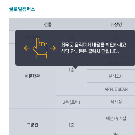
글로벌캠퍼스
건물
매장명
인문경상관
1층
매점
매점
학생식당
1층
어문학관
분식코너
APPLE BEAN
2층 (로비)
복사실
매점/휴게실
교양관
1층
여랑