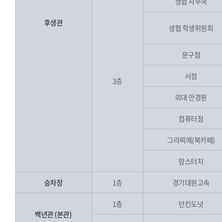
생협 사무국
후생관
생협 학생위원회
문구점
서점
3층
외대 안경원
컴퓨터점
그라찌에(북카페)
맘스터치
승차장
1층
경기대원고속
1층
던킨도넛
백년관 (본관)