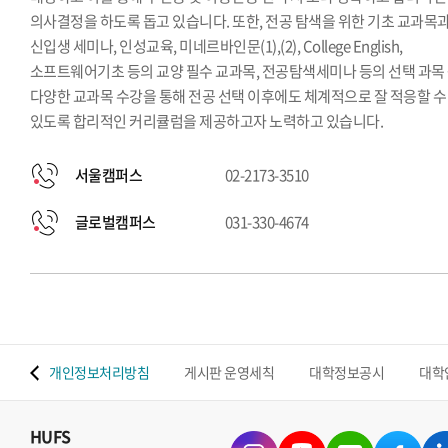
의사결정을 하도록 돕고 있습니다. 또한, 전공 탐색을 위한 기초 교과목
신입생 세미나, 인성교육, 미네르바인문(1),(2), College English,
소프트웨어기초 등의 교양 필수 교과목, 전공탐색세미나 등의 선택 과목
다양한 교과목 수강을 통해 전공 선택 이후에도 체계적으로 잘 적응할 수
있도록 합리적인 커리큘럼을 제공하고자 노력하고 있습니다.
서울캠퍼스
02-2173-3510
글로벌캠퍼스
031-330-4674
 맵
개인정보처리방침
게시판 운영세칙
대학정보공시
대학
HUFS