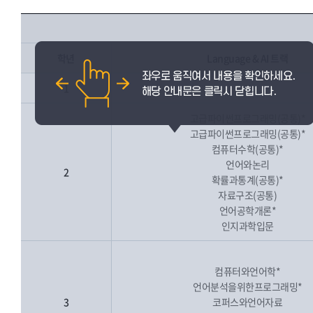
학년
Language & AI 트랙
1
고급파이썬프로그래밍(공통)*
고급파이썬프로그래밍(공통)*
컴퓨터수학(공통)*
언어와논리
2
확률과통계(공통)*
자료구조(공통)
언어공학개론*
인지과학입문
컴퓨터와언어학*
언어분석을위한프로그래밍*
3
코퍼스와언어자료