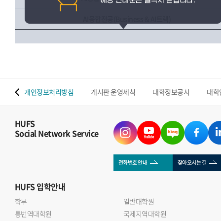
AI융합전공(Business & AI트랙)
 맵
개인정보처리방침
게시판 운영세칙
대학정보공시
대학
HUFS
Social Network Service
전화번호 안내
찾아오시는 길
HUFS
입학안내
학부
일반대학원
통번역대학원
국제지역대학원