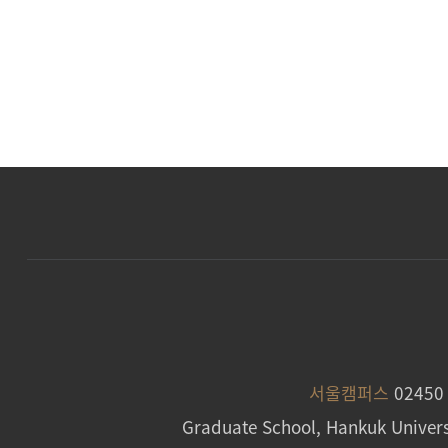
서울캠퍼스
0245
Graduate School, Hankuk Univers