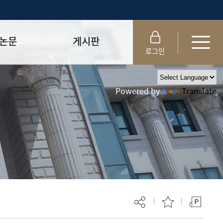
논문
게시판
로그인
제출 절차/자격
공지사항
Powered by
Translate
 및 템플릿
자료실
FAQ
_
취업·모집 관련 공지
제안심사
특강·프로그램 관련 공지
교육 이수 안내
대학원생권리장전
위원회 규정
대학원 총학생회
 지침서
외국인 유학생 비자(VISA)
문검색