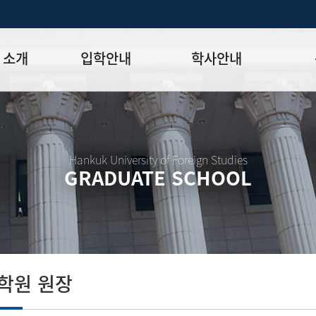
 소개
입학안내
학사안내
모집일정
학사일정표
학위논문
모집요강
강의시간표
논문작성법
원장
입시 공지사항
수업
양식함
Hankuk University of Foreign Studies
GRADUATE SCHOOL
락처
학부-대학원 연계과정
학적
논문지도
학위논문
석·박사 통합 학위과정
장학
연구윤리
박사후 연구과정
외국어시험
연구윤리
종합시험
연구윤리
제 규정
졸업생논
논문게재 연구비 지원
학원 원장