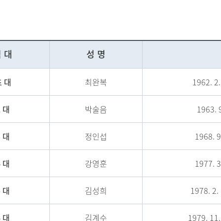
 대
성 명
초 대
최완복
1962. 2.
2 대
박술음
1963. 9
3 대
정인섭
1968. 9
4 대
강영훈
1977. 3
5 대
김성희
1978. 2.
6 대
김계수
1979. 11.