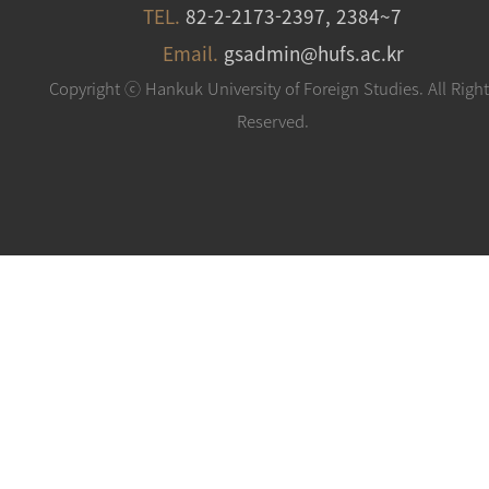
TEL.
82-2-2173-2397, 2384~7
Email.
gsadmin@hufs.ac.kr
Copyright ⓒ Hankuk University of Foreign Studies. All Righ
Reserved.