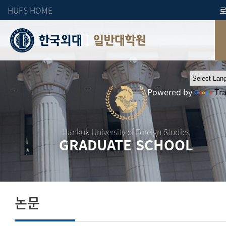
HUFS HOME
일반대학원
Powered by
Tr
Hankuk University of Foreign Studies
GRADUATE SCHOOL
논문