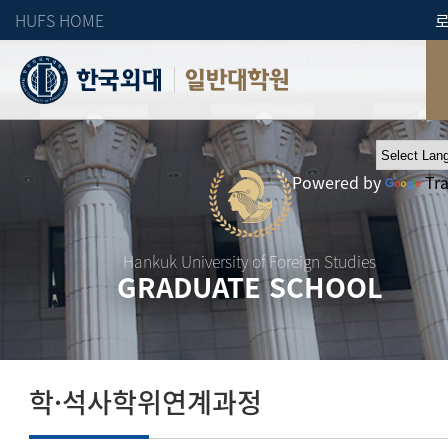
HUFS HOME
일반대학원
Powered by
Tr
Hankuk University of Foreign Studies
GRADUATE SCHOOL
학·석사학위연계과정