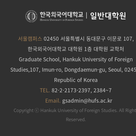
|
일반대학원
서울캠퍼스
02450 서울특별시 동대문구 이문로 107,
한국외국어대학교 대학원 1층 대학원 교학처
Graduate School, Hankuk University of Foreign
Studies,107, Imun-ro, Dongdaemun-gu, Seoul, 024
Republic of Korea
TEL.
82-2-2173-2397, 2384~7
Email.
gsadmin@hufs.ac.kr
Copyright ⓒ Hankuk University of Foreign Studies. All Righ
Reserved.