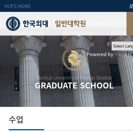
HUFS HOME
일반대학원
Powered by
Tr
Hankuk University of Foreign Studies
GRADUATE SCHOOL
수업