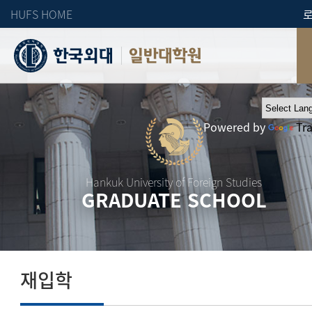
HUFS HOME
일반대학원
Powered by
Tr
Hankuk University of Foreign Studies
GRADUATE SCHOOL
재입학