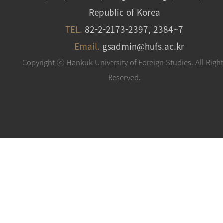
Republic of Korea
TEL.
82-2-2173-2397, 2384~7
Email.
gsadmin@hufs.ac.kr
Copyright ⓒ Hankuk University of Foreign Studies. All Righ
Reserved.