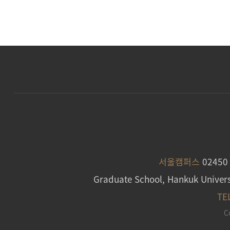
서울캠퍼스
0245
Graduate School, Hankuk Univers
TE
C