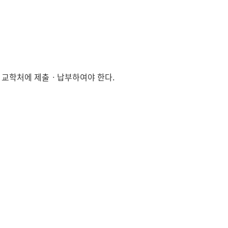
현재 페이지를 즐겨찾는 메뉴로
등록하시겠습니까?
메뉴추가
원 교학처에 제출ㆍ납부하여야 한다.