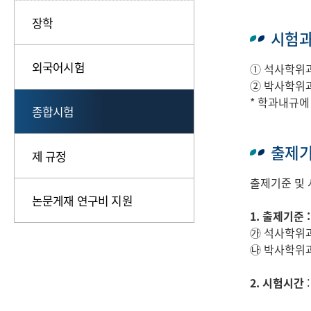
장학
시험
외국어시험
① 석사학위과
② 박사학위과
* 학과내규에
종합시험
출제기
제 규정
출제기준 및 
논문게재 연구비 지원
1. 출제기준 :
㉮ 석사학위과
㉯ 박사학위과
2. 시험시간