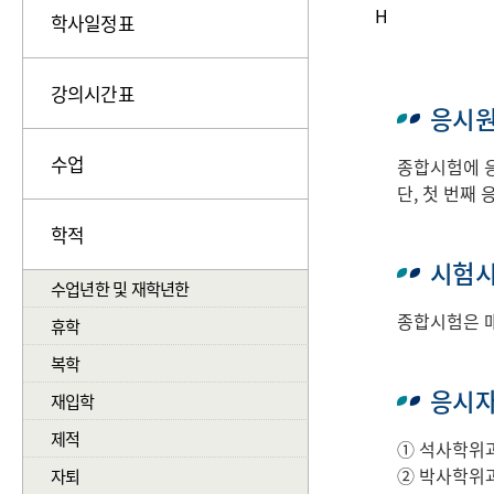
H
학사일정표
강의시간표
응시원
수업
종합시험에 응
단, 첫 번째
학적
시험
수업년한 및 재학년한
종합시험은 매
휴학
복학
응시
재입학
제적
① 석사학위과
② 박사학위과
자퇴