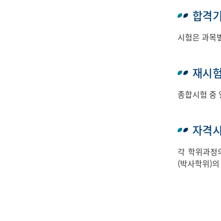
합격
시험은 과목별
재시
종합시험 중 
자격
각 학위과정의
(박사학위)의