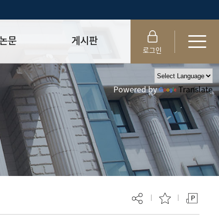
논문
게시판
로그인
제출 절차/자격
공지사항
Powered by
Translate
 및 템플릿
자료실
FAQ
_
취업·모집 관련 공지
제안심사
특강·프로그램 관련 공지
교육 이수 안내
대학원생권리장전
위원회 규정
대학원 총학생회
 지침서
외국인 유학생 비자(VISA)
문검색