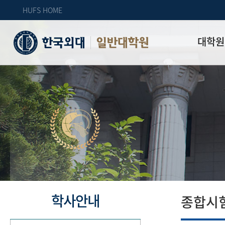
HUFS HOME
대학원
일반대학원
원장인사
연혁
역대 대학원 
주임교수 연
학과 소개
업무안내
오시는 길
자체 평가
학사안내
종합시