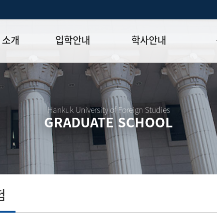
 소개
입학안내
학사안내
모집일정
학사일정표
학위논문
모집요강
강의시간표
논문작성법
원장
입시 공지사항
수업
양식함
Hankuk University of Foreign Studies
GRADUATE SCHOOL
락처
학부-대학원 연계과정
학적
논문지도
학위논문
석·박사 통합 학위과정
장학
연구윤리
박사후 연구과정
외국어시험
연구윤리
종합시험
연구윤리
제 규정
졸업생논
논문게재 연구비 지원
험