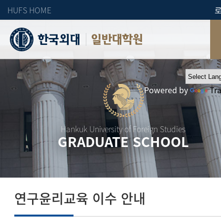
HUFS HOME
일반대학원
Powered by
Tr
Hankuk University of Foreign Studies
GRADUATE SCHOOL
연구윤리교육 이수 안내