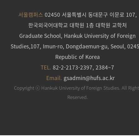
서울캠퍼스
02450 서울특별시 동대문구 이문로 107,
한국외국어대학교 대학원 1층 대학원 교학처
Graduate School, Hankuk University of Foreign
Studies,107, Imun-ro, Dongdaemun-gu, Seoul, 024
Republic of Korea
TEL.
82-2-2173-2397, 2384~7
Email.
gsadmin@hufs.ac.kr
Copyright ⓒ Hankuk University of Foreign Studies. All Righ
Reserved.