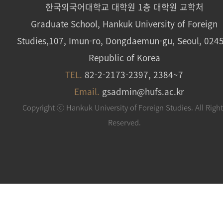
한국외국어대학교 대학원 1층 대학원 교학처
Graduate School, Hankuk University of Foreign
Studies,107, Imun-ro, Dongdaemun-gu, Seoul, 024
Republic of Korea
TEL.
82-2-2173-2397, 2384~7
Email.
gsadmin@hufs.ac.kr
Copyright ⓒ Hankuk University of Foreign Studies. All Righ
Reserved.