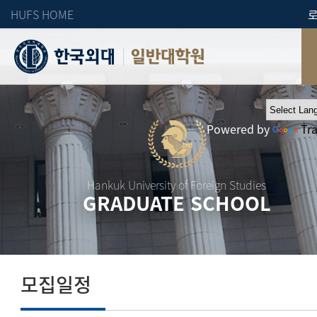
HUFS HOME
일반대학원
Powered by
Tr
Hankuk University of Foreign Studies
GRADUATE SCHOOL
모집일정